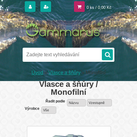
0 ks / 0,00 Kč
Úvod
»
Vlasce a šňůry
»
Monofilní
Vlasce a šňůry /
Monofilní
Řadit podle
Názvu
Vzestupně
Výrobce
Vše