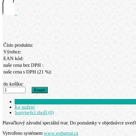
Číslo produktu:
Výrobce:
EAN kód:
naše cena bez DPH :
naše cena s DPH (21 %):
do košíku:
Kompletní specifikace
Ke stažení
Související zboží (0)
Plavačkový závodní speciální tvar. Do poznámky v objednávce uveďte
Vytvořeno systémem
www.webareal.cz