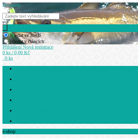
Hľadanie
Hledat ve zboží
Hledat v článcích
Přihlášení
Nová registrace
0 ks / 0,00 Kč
0 ks
Kontakt
Prodeny a výdejny
Slevy
Obchodní podmínky
Ochrana os. údajů
e-shop