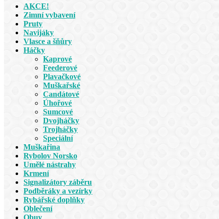
AKCE!
Zimní vybavení
Pruty
Navijáky
Vlasce a šňůry
Háčky
Kaprové
Feederové
Plavačkové
Muškařské
Candátové
Úhořové
Sumcové
Dvojháčky
Trojháčky
Speciální
Muškařina
Rybolov Norsko
Umělé nástrahy
Krmení
Signalizátory záběru
Podběráky a vezírky
Rybářské doplňky
Oblečení
Obuv