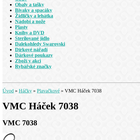
Obaly a tašky
Bivaky a spacáky
Židličky a lehátka
Nádobí a nože
Plasty
Knihy a DVD
Sterilované jídlo
Dalekohledy Swarovski
Dírkové nářadí
Dárkové poukazy
Zboží v akci
Rybářské značky
Úvod
»
Háčky
»
Plavačkové
»
VMC Háček 7038
VMC Háček 7038
VMC 7038