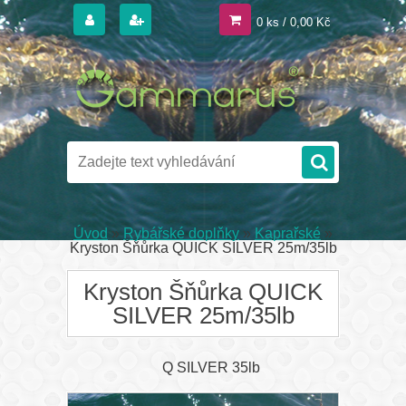
0 ks / 0,00 Kč
Úvod
»
Rybářské doplňky
»
Kaprařské
»
Kryston Šňůrka QUICK SILVER 25m/35lb
Kryston Šňůrka QUICK
SILVER 25m/35lb
Q SILVER 35lb