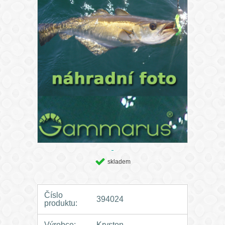
skladem
Číslo
394024
produktu:
Výrobce:
Kryston