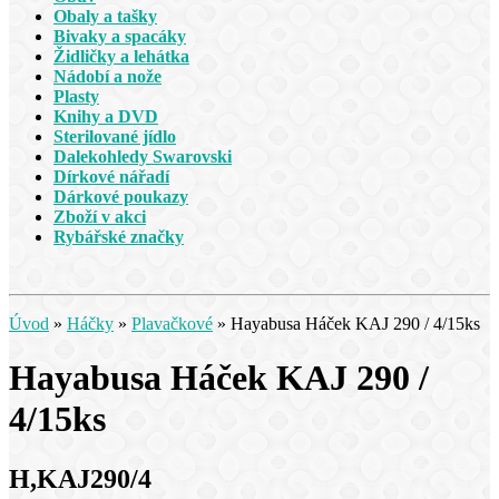
Obaly a tašky
Bivaky a spacáky
Židličky a lehátka
Nádobí a nože
Plasty
Knihy a DVD
Sterilované jídlo
Dalekohledy Swarovski
Dírkové nářadí
Dárkové poukazy
Zboží v akci
Rybářské značky
Úvod
»
Háčky
»
Plavačkové
»
Hayabusa Háček KAJ 290 / 4/15ks
Hayabusa Háček KAJ 290 /
4/15ks
H,KAJ290/4