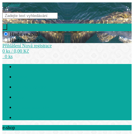
Hľadanie
Hledat ve zboží
Hledat v článcích
Přihlášení
Nová registrace
0 ks / 0,00 Kč
0 ks
Kontakt
Prodeny a výdejny
Slevy
Obchodní podmínky
Ochrana os. údajů
e-shop