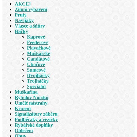
AKCE!
Zimní vybavení
Pruty
Navijáky
Vlasce a šňůry
Háčky
Kaprové
Feederové
Plavačkové
Muškařské
Candátové
Úhořové
Sumcové
Dvojháčky
Trojháčky
Speciální
Muškařina
Rybolov Norsko
Umělé nástrahy
Krmení
Signalizátory záběru
Podběráky a vezírky
Rybářské doplňky
Oblečení
Obuv