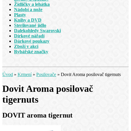
Židličky a lehátka
Nádobí a nože
Plasty
Knihy a DVD
Sterilované jídlo
Dalekohledy Swarovski
Dírkové nářadí
Dárkové poukazy
Zboží v akci
Rybářské značky
Úvod
»
Krmení
»
Posilovače
»
Dovit Aroma posilovač tigernuts
Dovit Aroma posilovač
tigernuts
DOVIT aroma tigernut