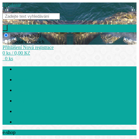
Hľadanie
Hledat ve zboží
Hledat v článcích
Přihlášení
Nová registrace
0 ks / 0,00 Kč
0 ks
Kontakt
Prodeny a výdejny
Slevy
Obchodní podmínky
Ochrana os. údajů
e-shop