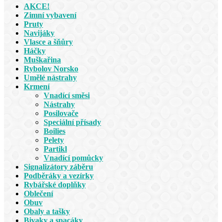
AKCE!
Zimní vybavení
Pruty
Navijáky
Vlasce a šňůry
Háčky
Muškařina
Rybolov Norsko
Umělé nástrahy
Krmení
Vnadící směsi
Nástrahy
Posilovače
Speciální přísady
Boilies
Pelety
Partikl
Vnadící pomůcky
Signalizátory záběru
Podběráky a vezírky
Rybářské doplňky
Oblečení
Obuv
Obaly a tašky
Bivaky a spacáky