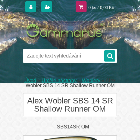
0 ks / 0,00 Kč
Úvod
»
Umělé nástrahy
»
Woblery
»
Alex
Wobler SBS 14 SR Shallow Runner OM
Alex Wobler SBS 14 SR
Shallow Runner OM
SBS14SR OM