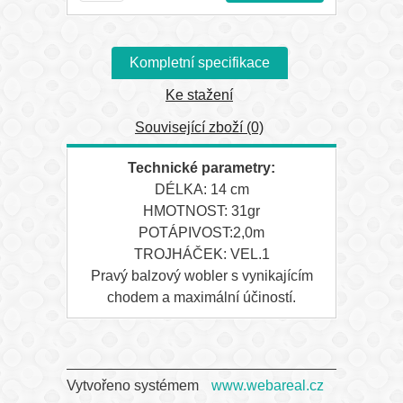
Kompletní specifikace
Ke stažení
Související zboží (0)
Technické parametry:
DÉLKA: 14 cm
HMOTNOST: 31gr
POTÁPIVOST:2,0m
TROJHÁČEK: VEL.1
Pravý balzový wobler s vynikajícím
chodem a maximální účiností.
Vytvořeno systémem
www.webareal.cz