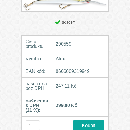
skladem
Číslo
290559
produktu:
Výrobce:
Alex
EAN kód:
8606009319949
naše cena
247,11 Kč
bez DPH :
naše cena
s DPH
299,00 Kč
(21 %):